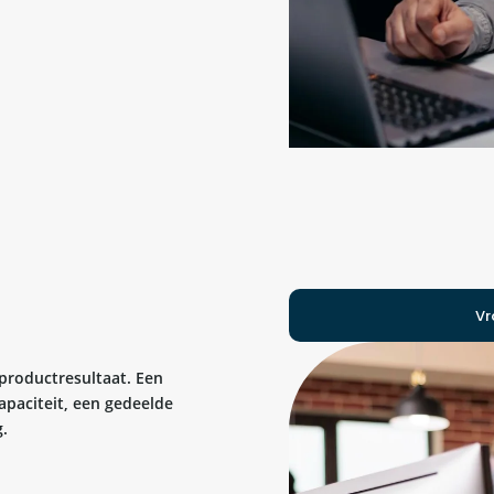
Vr
 productresultaat. Een
apaciteit, een gedeelde
.