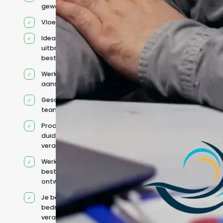
geworven profiel
Vloeiend Engels
Ideaal voor het
uitbreiden van
bestaande capaciteit
Werkt onder jouw
aansturing
Geschikt voor hybride
teams
Productcontext en
duidelijke
verantwoordelijkheden
Werkt binnen jouw
bestaande
ontwikkelteam
Je behoudt jouw
bedrijfs- en IT-
verantwoordelijkheden