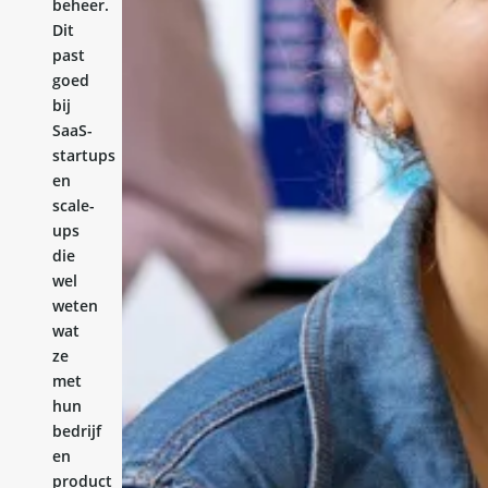
beheer.
Dit
past
goed
bij
SaaS-
startups
en
scale-
ups
die
wel
weten
wat
ze
met
hun
bedrijf
en
product