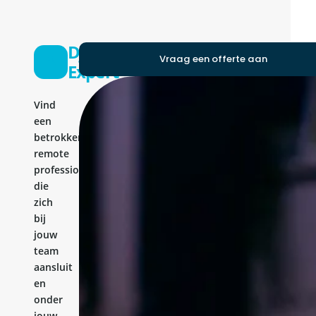
Django
Vraag een offerte aan
Expert
Vind
een
betrokken
remote
professional
die
zich
bij
jouw
team
aansluit
en
onder
jouw