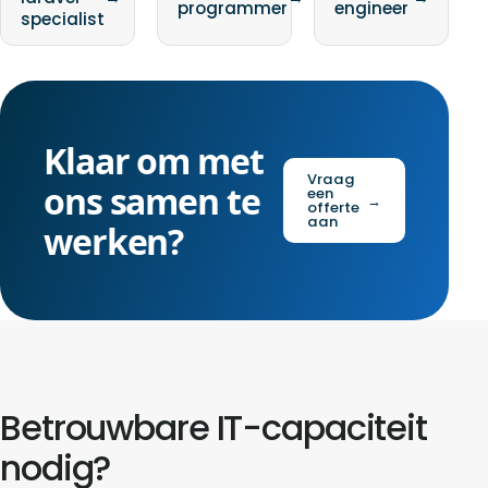
programmer
engineer
specialist
Klaar om met
Vraag
ons samen te
een
→
offerte
aan
werken?
Betrouwbare IT-capaciteit
nodig?