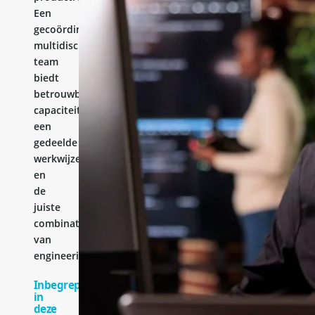
Een
gecoördineerd
multidisciplinair
team
biedt
betrouwbare
capaciteit,
een
gedeelde
werkwijze
en
de
juiste
combinatie
van
engineeringervaring.
Inbegrepen
in
deze