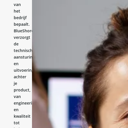
van
het
bedrijf
bepaalt.
BlueShores
verzorgt
de
technische
aansturing
en
uitvoering
achter
je
product,
van
engineering
en
kwaliteit
tot