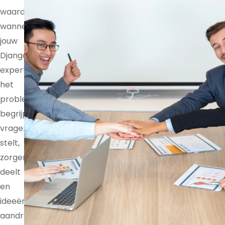
waardevoller
wanneer
jouw
Django
expert
het
probleem
begrijpt,
vragen
stelt,
zorgen
deelt
en
ideeën
aandraagt.