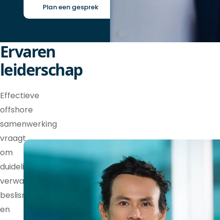
Plan een gesprek
Ervaren
leiderschap
Effectieve
offshore
samenwerking
vraagt
om
duidelijke
verwachtingen,
beslisrechten
en