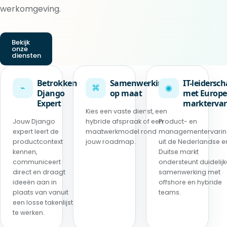
werkomgeving.
Bekijk
onze
diensten
Betrokken
Samenwerking
IT-leidersc
⌁
⌘
◉
Django
op maat
met Europe
Expert
marktervar
Kies een vaste dienst, een
Jouw Django
hybride afspraak of een
Product- en
expert leert de
maatwerkmodel rond
managementervari
productcontext
jouw roadmap.
uit de Nederlandse e
kennen,
Duitse markt
communiceert
ondersteunt duidelijk
direct en draagt
samenwerking met
ideeën aan in
offshore en hybride
plaats van vanuit
teams.
een losse takenlijst
te werken.