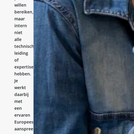
willen
bereiken,
maar
intern
niet
alle
technische
leiding
of
expertise
hebben.
Je
werkt
daarbij
met
een
ervaren
Europees
aanspreekpunt.