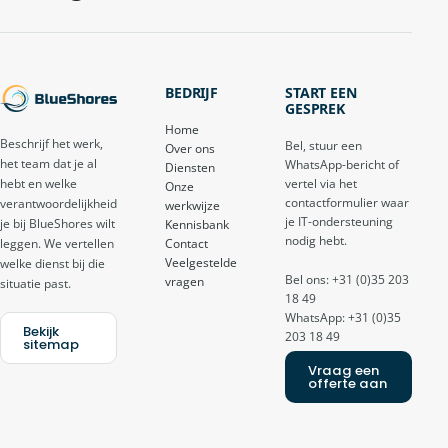
BEDRIJF
START EEN
GESPREK
Home
Beschrijf het werk,
Bel, stuur een
Over ons
het team dat je al
WhatsApp-bericht of
Diensten
vertel via het
hebt en welke
Onze
contactformulier waar
verantwoordelijkheid
werkwijze
je IT-ondersteuning
je bij BlueShores wilt
Kennisbank
nodig hebt.
Contact
leggen. We vertellen
Veelgestelde
welke dienst bij die
Bel ons: +31 (0)35 203
vragen
situatie past.
18 49
WhatsApp: +31 (0)35
Bekijk
203 18 49
sitemap
Vraag een
offerte aan