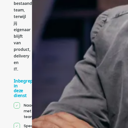
bestaande
team,
terwijl
jij
eigenaar
blijft
van
product,
delivery
en
IT.
Inbegrepen
in
deze
dienst
Naadloze integratie
met jouw bestaande
team
Specifiek voor jou