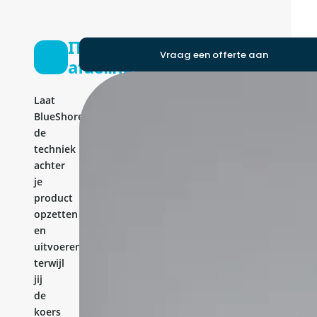
IT-
Vraag een offerte aan
afdeling
Laat
BlueShores
de
techniek
achter
je
product
opzetten
en
uitvoeren,
terwijl
jij
de
koers