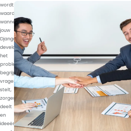
wordt
waardevoller
wanneer
jouw
Django
developer
het
probleem
begrijpt,
vragen
stelt,
zorgen
deelt
en
ideeën