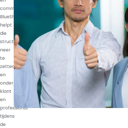
en
communicatieritmes.
BlueShores
helpt
die
structuur
neer
te
zetten
en
ondersteunt
klant
en
professional
tijdens
de