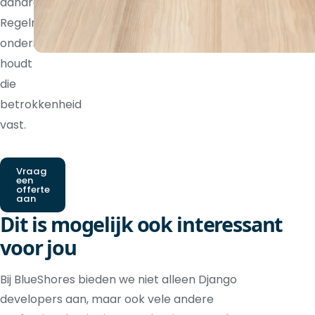
aandraagt.
Regelmatige
ondersteuning
houdt
die
betrokkenheid
vast.
Vraag
een
offerte
aan
Dit is mogelijk ook interessant
voor jou
Bij BlueShores bieden we niet alleen Django
developers aan, maar ook vele andere