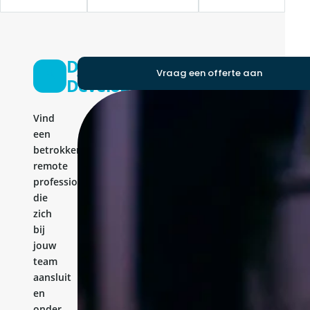
Django
Vraag een offerte aan
Developer
Vind
een
betrokken
remote
professional
die
zich
bij
jouw
team
aansluit
en
onder