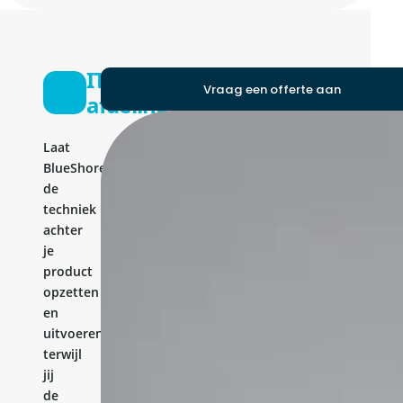
IT-
Vraag een offerte aan
afdeling
Laat
BlueShores
de
techniek
achter
je
product
opzetten
en
uitvoeren,
terwijl
jij
de