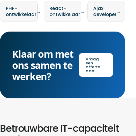
PHP-
React-
Ajax
→
→
→
ontwikkelaar
ontwikkelaar
developer
Klaar om met
Vraag
ons samen te
een
→
offerte
aan
werken?
Betrouwbare IT-capaciteit