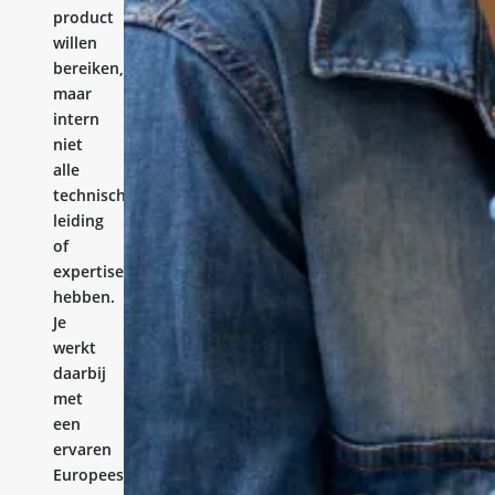
product
willen
bereiken,
maar
intern
niet
alle
technische
leiding
of
expertise
hebben.
Je
werkt
daarbij
met
een
ervaren
Europees