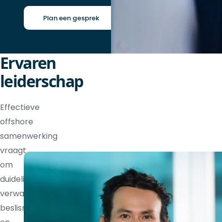
Plan een gesprek
Ervaren
leiderschap
Effectieve
offshore
samenwerking
vraagt
om
duidelijke
verwachtingen,
beslisrechten