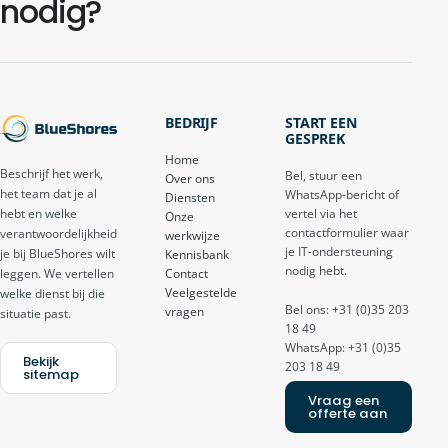
nodig?
BEDRIJF
START EEN
GESPREK
Home
Beschrijf het werk,
Bel, stuur een
Over ons
het team dat je al
WhatsApp-bericht of
Diensten
vertel via het
hebt en welke
Onze
contactformulier waar
verantwoordelijkheid
werkwijze
je IT-ondersteuning
je bij BlueShores wilt
Kennisbank
nodig hebt.
Contact
leggen. We vertellen
Veelgestelde
welke dienst bij die
Bel ons: +31 (0)35 203
vragen
situatie past.
18 49
WhatsApp: +31 (0)35
Bekijk
203 18 49
sitemap
Vraag een
offerte aan