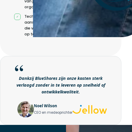
van jouw
organisatie
Technische
aansturing zonder
die volledig intern
op te bouwen
Dankzij BlueShores zijn onze kosten sterk
verlaagd zonder in te leveren op snelheid of
ontwikkelkwaliteit.
Noel Wilson
CEO en medeoprichter