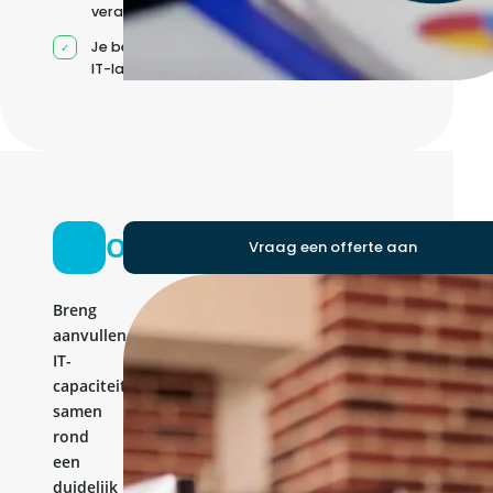
verantwoordelijkheden
Je beheert jouw eigen
IT-landschap
Ontwikkelteam
Vraag een offerte aan
Breng
aanvullende
IT-
capaciteit
samen
rond
een
duidelijk