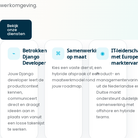
werkomgeving.
Bekijk
onze
diensten
Betrokken
Samenwerking
IT-leidersc
⌁
⌘
◉
Django
op maat
met Europe
Developer
marktervar
Kies een vaste dienst, een
Jouw Django
hybride afspraak of een
Product- en
developer leert de
maatwerkmodel rond
managementervari
productcontext
jouw roadmap.
uit de Nederlandse e
kennen,
Duitse markt
communiceert
ondersteunt duidelijk
direct en draagt
samenwerking met
ideeën aan in
offshore en hybride
plaats van vanuit
teams.
een losse takenlijst
te werken.