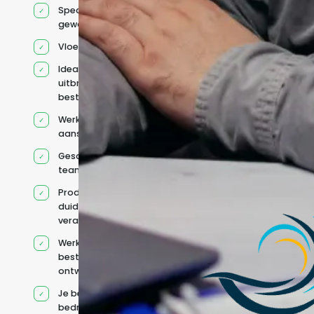
Specifiek voor jou
geworven profiel
Vloeiend Engels
Ideaal voor het
uitbreiden van
bestaande capaciteit
Werkt onder jouw
aansturing
Geschikt voor hybride
teams
Productcontext en
duidelijke
verantwoordelijkheden
Werkt binnen jouw
bestaande
ontwikkelteam
Je behoudt jouw
bedrijfs- en IT-