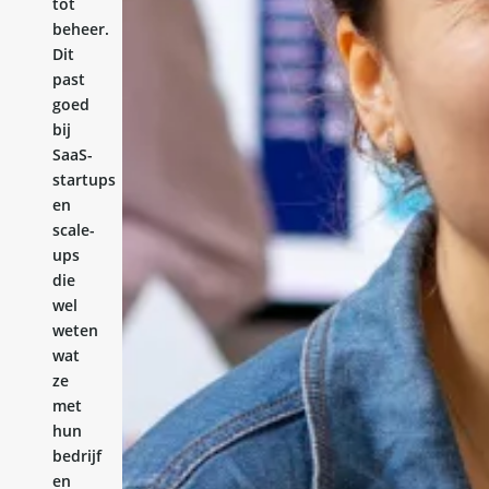
tot
beheer.
Dit
past
goed
bij
SaaS-
startups
en
scale-
ups
die
wel
weten
wat
ze
met
hun
bedrijf
en