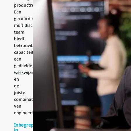
productresultaat.
Een
gecoördineerd
multidisciplinair
team
biedt
betrouwbare
capaciteit,
een
gedeelde
werkwijze
en
de
juiste
combinatie
van
engineeringervaring.
Inbegrepen
in