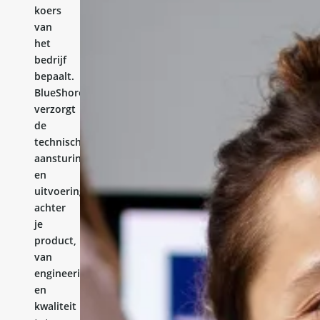
koers
van
het
bedrijf
bepaalt.
BlueShores
verzorgt
de
technische
aansturing
en
uitvoering
achter
je
product,
van
engineering
en
kwaliteit