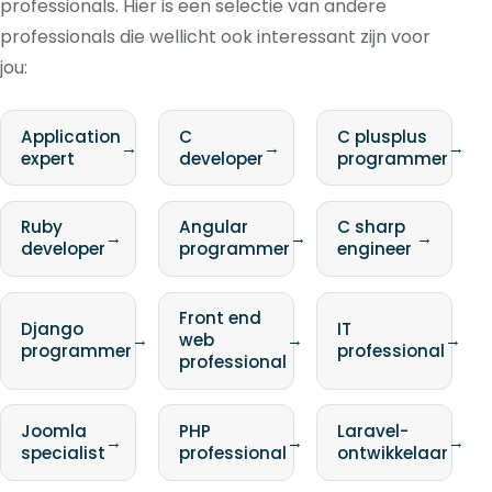
professionals. Hier is een selectie van andere
professionals die wellicht ook interessant zijn voor
jou:
Application
C
C plusplus
→
→
→
expert
developer
programmer
Ruby
Angular
C sharp
→
→
→
developer
programmer
engineer
Front end
Django
IT
→
web
→
→
programmer
professional
professional
Joomla
PHP
Laravel-
→
→
→
specialist
professional
ontwikkelaar