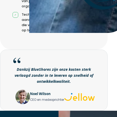
van jouw
organisatie
Technische
aansturing zonder
die volledig intern
op te bouwen
Dankzij BlueShores zijn onze kosten sterk
verlaagd zonder in te leveren op snelheid of
ontwikkelkwaliteit.
Noel Wilson
CEO en medeoprichter