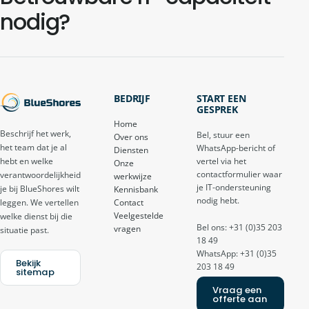
nodig?
BEDRIJF
START EEN
GESPREK
Home
Beschrijf het werk,
Bel, stuur een
Over ons
het team dat je al
WhatsApp-bericht of
Diensten
vertel via het
hebt en welke
Onze
contactformulier waar
verantwoordelijkheid
werkwijze
je IT-ondersteuning
je bij BlueShores wilt
Kennisbank
nodig hebt.
Contact
leggen. We vertellen
Veelgestelde
welke dienst bij die
Bel ons: +31 (0)35 203
vragen
situatie past.
18 49
WhatsApp: +31 (0)35
Bekijk
203 18 49
sitemap
Vraag een
offerte aan