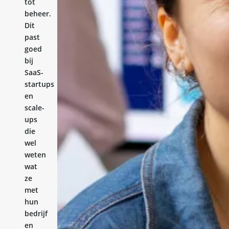
tot
beheer.
Dit
past
goed
bij
SaaS-
startups
en
scale-
ups
die
wel
weten
wat
ze
met
hun
bedrijf
en