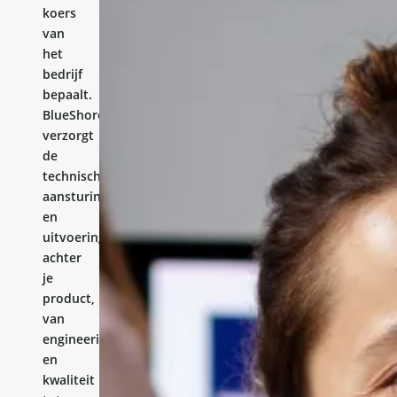
koers
van
het
bedrijf
bepaalt.
BlueShores
verzorgt
de
technische
aansturing
en
uitvoering
achter
je
product,
van
engineering
en
kwaliteit