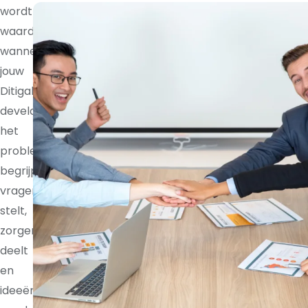
wordt
waardevoller
wanneer
jouw
Ditigal
developer
het
probleem
begrijpt,
vragen
stelt,
zorgen
deelt
en
ideeën