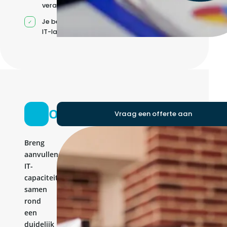
verantwoordelijkheden
Je beheert jouw eigen
IT-landschap
Ontwikkelteam
Vraag een offerte aan
Breng
aanvullende
IT-
capaciteit
samen
rond
een
duidelijk