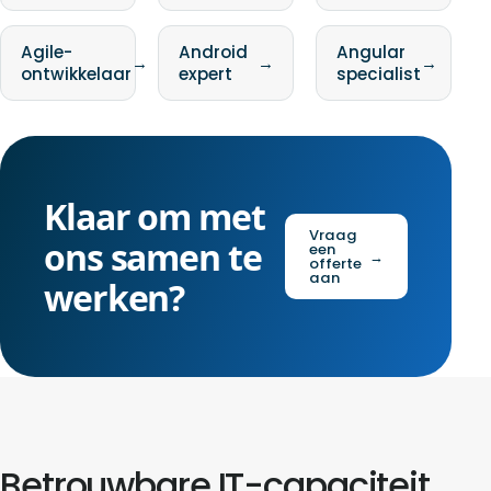
Agile-
Android
Angular
→
→
→
ontwikkelaar
expert
specialist
Klaar om met
Vraag
ons samen te
een
→
offerte
aan
werken?
Betrouwbare IT-capaciteit