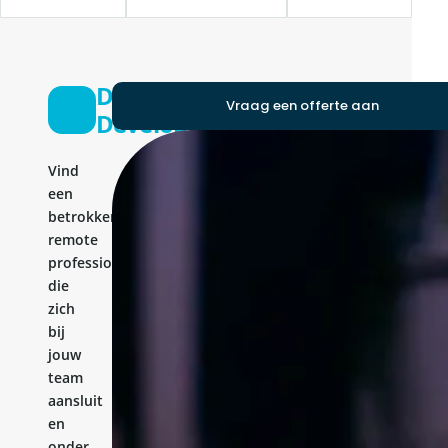
Ditigal
Vraag een offerte aan
Developer
Vind
een
betrokken
remote
professional
die
zich
bij
jouw
team
aansluit
en
onder