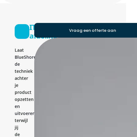
IT-
Vraag een offerte aan
afdeling
Laat
BlueShores
de
techniek
achter
je
product
opzetten
en
uitvoeren,
terwijl
jij
de