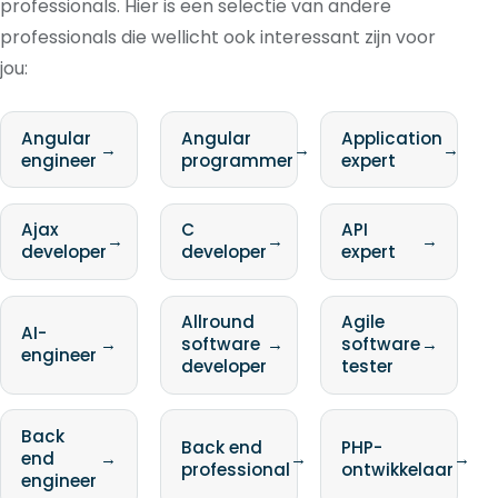
professionals. Hier is een selectie van andere
professionals die wellicht ook interessant zijn voor
jou:
Angular
Angular
Application
→
→
→
engineer
programmer
expert
Ajax
C
API
→
→
→
developer
developer
expert
Allround
Agile
AI-
→
software
→
software
→
engineer
developer
tester
Back
Back end
PHP-
end
→
→
→
professional
ontwikkelaar
engineer