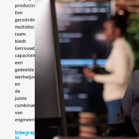
productresultaat.
Een
gecoördineerd
multidisciplinair
team
biedt
betrouwbare
capaciteit,
een
gedeelde
werkwijze
en
de
juiste
combinatie
van
engineeringervaring.
Inbegrepen
in