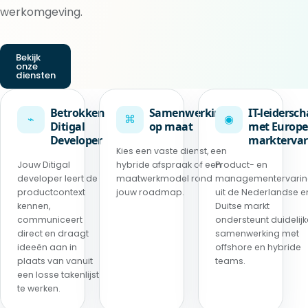
werkomgeving.
Bekijk
onze
diensten
Betrokken
Samenwerking
IT-leidersc
⌁
⌘
◉
Ditigal
op maat
met Europe
Developer
marktervar
Kies een vaste dienst, een
Jouw Ditigal
hybride afspraak of een
Product- en
developer leert de
maatwerkmodel rond
managementervari
productcontext
jouw roadmap.
uit de Nederlandse e
kennen,
Duitse markt
communiceert
ondersteunt duidelijk
direct en draagt
samenwerking met
ideeën aan in
offshore en hybride
plaats van vanuit
teams.
een losse takenlijst
te werken.