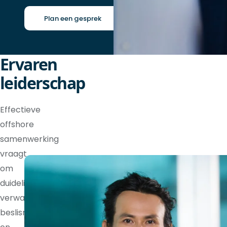
Plan een gesprek
Ervaren
leiderschap
Effectieve
offshore
samenwerking
vraagt
om
duidelijke
verwachtingen,
beslisrechten