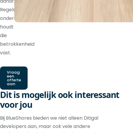
aandraagt.
Regelmatige
ondersteuning
houdt
die
betrokkenheid
vast.
Vraag
een
offerte
aan
Dit is mogelijk ook interessant
voor jou
Bij BlueShores bieden we niet alleen Ditigal
developers aan, maar ook vele andere