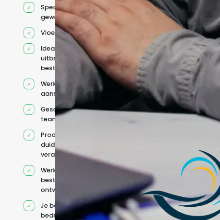
Specifiek voor jou
geworven profiel
Vloeiend Engels
Ideaal voor het
uitbreiden van
bestaande capaciteit
Werkt onder jouw
aansturing
Geschikt voor hybride
teams
Productcontext en
duidelijke
verantwoordelijkheden
Werkt binnen jouw
bestaande
ontwikkelteam
Je behoudt jouw
bedrijfs- en IT-