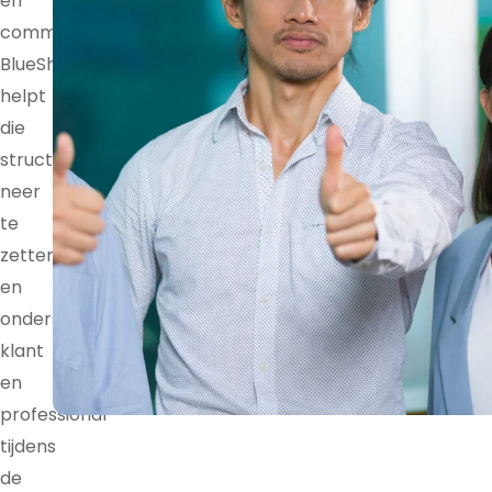
en
communicatieritmes.
BlueShores
helpt
die
structuur
neer
te
zetten
en
ondersteunt
klant
en
professional
tijdens
de