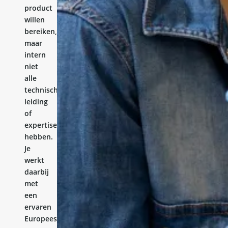
product
willen
bereiken,
maar
intern
niet
alle
technische
leiding
of
expertise
hebben.
Je
werkt
daarbij
met
een
ervaren
Europees