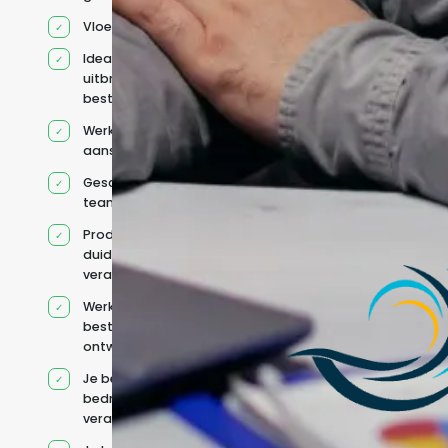
Vloeiend Engels
Ideaal voor het
uitbreiden van
bestaande capaciteit
Werkt onder jouw
aansturing
Geschikt voor hybride
teams
Productcontext en
duidelijke
verantwoordelijkheden
Werkt binnen jouw
bestaande
ontwikkelteam
Je behoudt jouw
bedrijfs- en IT-
verantwoordelijkheden