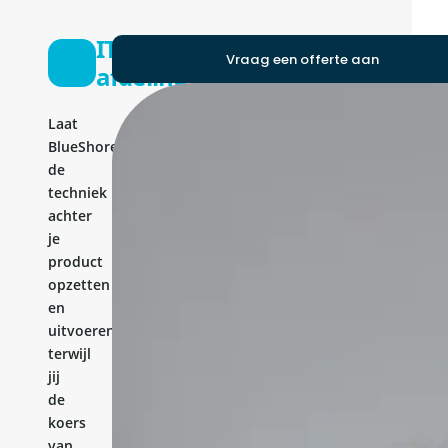
IT-
Vraag een offerte aan
afdeling
Laat
BlueShores
de
techniek
achter
je
product
opzetten
en
uitvoeren,
terwijl
jij
de
koers
van