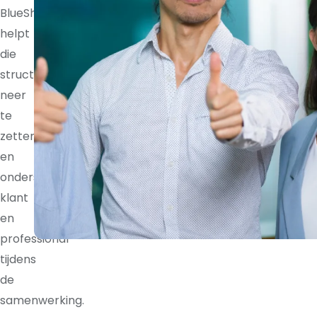
BlueShores
helpt
die
structuur
neer
te
zetten
en
ondersteunt
klant
en
professional
tijdens
de
samenwerking.