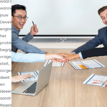
waardevoller
wanneer
jouw
Development
engineer
het
probleem
begrijpt,
vragen
stelt,
zorgen
deelt
en
ideeën
aandraagt.
Regelmatige