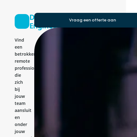
Development
Vraag een offerte aan
Engineer
Vind
een
betrokken
remote
professional
die
zich
bij
jouw
team
aansluit
en
onder
jouw