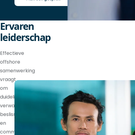
Ervaren
leiderschap
Effectieve
offshore
samenwerking
vraagt
om
duidelijke
verwachtingen,
beslisrechten
en
communicatieritmes.