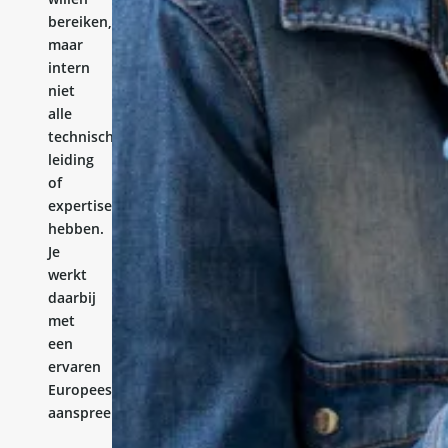
bereiken,
maar
intern
niet
alle
technische
leiding
of
expertise
hebben.
Je
werkt
daarbij
met
een
ervaren
Europees
aanspreekpunt.