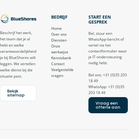
BEDRIJF
START EEN
GESPREK
Home
Beschrijf het werk,
Bel, stuur een
Over ons
het team dat je al
WhatsApp-bericht of
Diensten
vertel via het
hebt en welke
Onze
contactformulier waar
verantwoordelijkheid
werkwijze
je IT-ondersteuning
je bij BlueShores wilt
Kennisbank
nodig hebt.
Contact
leggen. We vertellen
Veelgestelde
welke dienst bij die
Bel ons: +31 (0)35 203
vragen
situatie past.
18 49
WhatsApp: +31 (0)35
Bekijk
203 18 49
sitemap
Vraag een
offerte aan