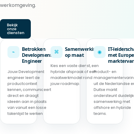
werkomgeving.
Bekijk
onze
diensten
Betrokken
Samenwerking
IT-leidersc
⌁
⌘
◉
Development
op maat
met Europe
Engineer
marktervar
Kies een vaste dienst, een
Jouw Development
hybride afspraak of een
Product- en
engineer leert de
maatwerkmodel rond
managementervari
productcontext
jouw roadmap.
uit de Nederlandse e
kennen, communiceert
Duitse markt
direct en draagt
ondersteunt duidelijk
ideeën aan in plaats
samenwerking met
van vanuit een losse
offshore en hybride
takenlijst te werken.
teams.