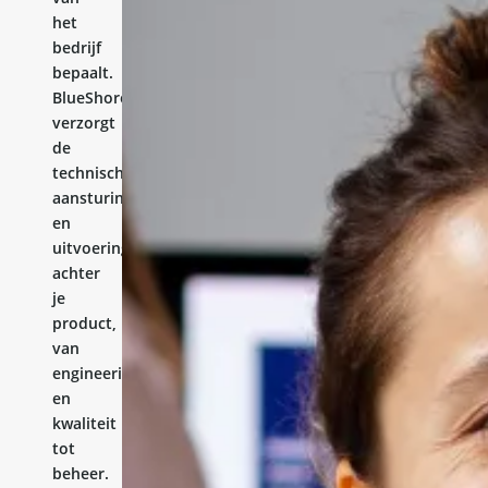
het
bedrijf
bepaalt.
BlueShores
verzorgt
de
technische
aansturing
en
uitvoering
achter
je
product,
van
engineering
en
kwaliteit
tot
beheer.