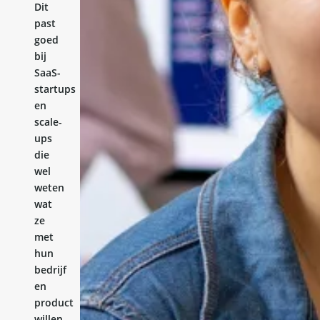
Dit
past
goed
bij
SaaS-
startups
en
scale-
ups
die
wel
weten
wat
ze
met
hun
bedrijf
en
product
willen