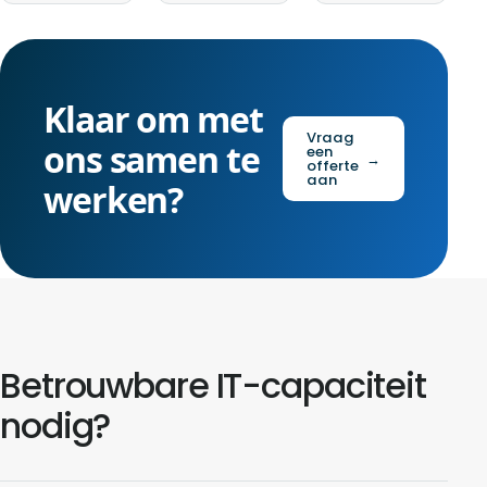
Klaar om met
Vraag
ons samen te
een
→
offerte
aan
werken?
Betrouwbare IT-capaciteit
nodig?