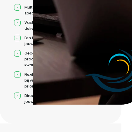
Multidisciplinaire
specialisten
Vaste
deliverycoördinatie
Een team rond
jouw roadmap
Gedeelde
processen en
kwaliteitsnormen
Flexibele capaciteit
bij veranderende
prioriteiten
Direct contact met
jouw team