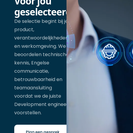
Voor jou
geselecteerd
De selectie begint bij je
product,
verantwoordelijkheden
en werkomgeving. We
beoordelen technische
kennis, Engelse
communicatie,
betrouwbaarheid en
teamaansluiting
voordat we de juiste
Development engineer
voorstellen.
Plan een gesprek