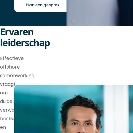
Plan een gesprek
Ervaren
leiderschap
Effectieve
offshore
samenwerking
vraagt
om
duidelijke
verwachtingen,
beslisrechten
en