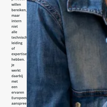
willen
bereiken,
maar
intern
niet
alle
technische
leiding
of
expertise
hebben.
Je
werkt
daarbij
met
een
ervaren
Europees
aanspreekpunt.