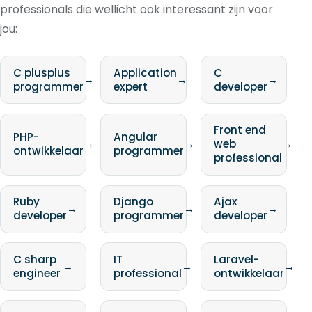
professionals die wellicht ook interessant zijn voor
jou:
C plusplus
Application
C
→
→
→
programmer
expert
developer
Front end
PHP-
Angular
→
→
web
→
ontwikkelaar
programmer
professional
Ruby
Django
Ajax
→
→
→
developer
programmer
developer
C sharp
IT
Laravel-
→
→
→
engineer
professional
ontwikkelaar