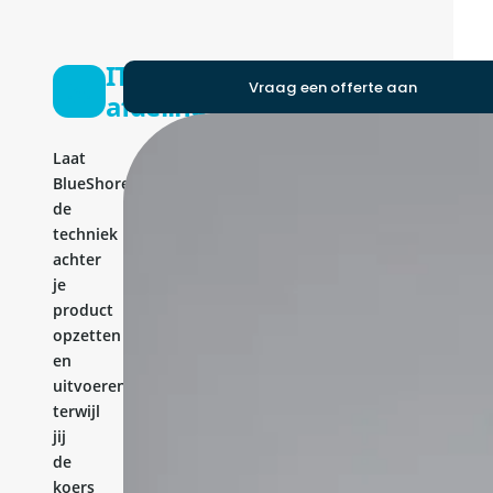
IT-
Vraag een offerte aan
afdeling
Laat
BlueShores
de
techniek
achter
je
product
opzetten
en
uitvoeren,
terwijl
jij
de
koers