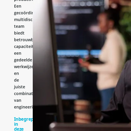
Een
gecoördineerd
multidisciplinair
team
biedt
betrouwbare
capaciteit,
een
gedeelde
werkwijze
en
de
juiste
combinatie
van
engineeringervaring.
Inbegrepen
in
deze