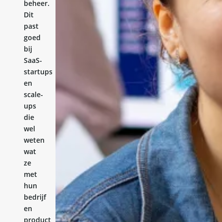
beheer.
Dit
past
goed
bij
SaaS-
startups
en
scale-
ups
die
wel
weten
wat
ze
met
hun
bedrijf
en
product