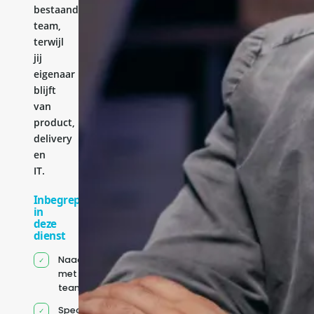
bestaande
team,
terwijl
jij
eigenaar
blijft
van
product,
delivery
en
IT.
Inbegrepen
in
deze
dienst
Naadloze integratie
met jouw bestaande
team
Specifiek voor jou