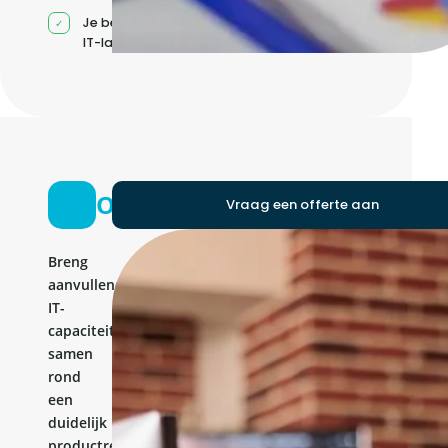
Je beheert jouw eigen
IT-landschap
Ontwikkelteam
Vraag een offerte aan
Breng
aanvullende
IT-
capaciteit
samen
rond
een
duidelijk
productresultaat.