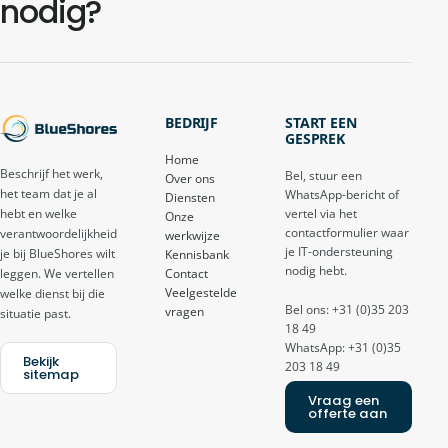
nodig?
BEDRIJF
START EEN
GESPREK
Home
Beschrijf het werk,
Bel, stuur een
Over ons
het team dat je al
WhatsApp-bericht of
Diensten
vertel via het
hebt en welke
Onze
contactformulier waar
verantwoordelijkheid
werkwijze
je IT-ondersteuning
je bij BlueShores wilt
Kennisbank
nodig hebt.
Contact
leggen. We vertellen
Veelgestelde
welke dienst bij die
Bel ons: +31 (0)35 203
vragen
situatie past.
18 49
WhatsApp: +31 (0)35
Bekijk
203 18 49
sitemap
Vraag een
offerte aan