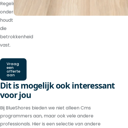
Regelmatige
ondersteuning
houdt
die
betrokkenheid
vast.
Vraag
een
offerte
aan
Dit is mogelijk ook interessant
voor jou
Bij BlueShores bieden we niet alleen Cms
programmers aan, maar ook vele andere
professionals. Hier is een selectie van andere