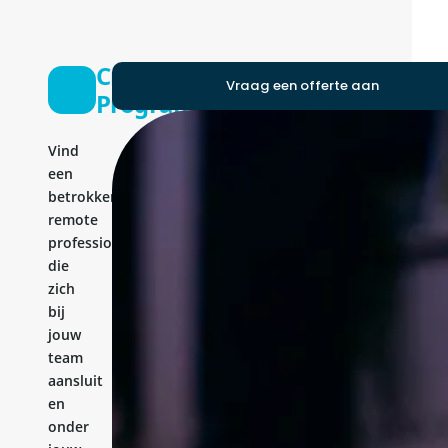
Cms
Vraag een offerte aan
Programmer
Vind
een
betrokken
remote
professional
die
zich
bij
jouw
team
aansluit
en
onder