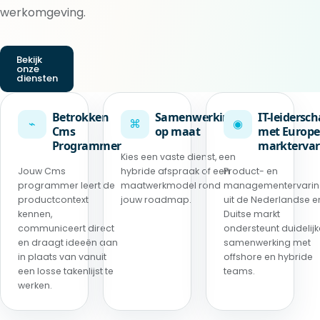
werkomgeving.
Bekijk
onze
diensten
Betrokken
Samenwerking
IT-leidersc
⌁
⌘
◉
Cms
op maat
met Europe
Programmer
marktervar
Kies een vaste dienst, een
Jouw Cms
hybride afspraak of een
Product- en
programmer leert de
maatwerkmodel rond
managementervari
productcontext
jouw roadmap.
uit de Nederlandse e
kennen,
Duitse markt
communiceert direct
ondersteunt duidelijk
en draagt ideeën aan
samenwerking met
in plaats van vanuit
offshore en hybride
een losse takenlijst te
teams.
werken.