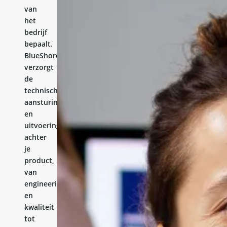
van
het
bedrijf
bepaalt.
BlueShores
verzorgt
de
technische
aansturing
en
uitvoering
achter
je
product,
van
engineering
en
kwaliteit
tot