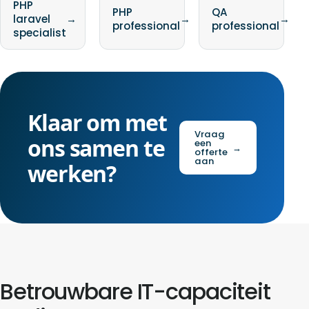
PHP
PHP
QA
laravel
→
→
→
professional
professional
specialist
Klaar om met
Vraag
ons samen te
een
→
offerte
aan
werken?
Betrouwbare IT-capaciteit