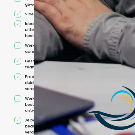
geworven profiel
Vloeiend Engels
Ideaal voor het
uitbreiden van
bestaande capaciteit
Werkt onder jouw
aansturing
Geschikt voor hybride
teams
Productcontext en
duidelijke
verantwoordelijkheden
Werkt binnen jouw
bestaande
ontwikkelteam
Je behoudt jouw
bedrijfs- en IT-
verantwoordelijkheden