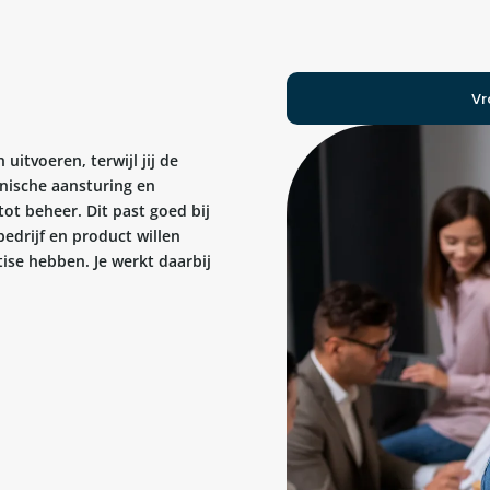
Vr
uitvoeren, terwijl jij de
hnische aansturing en
tot beheer. Dit past goed bij
edrijf en product willen
tise hebben. Je werkt daarbij