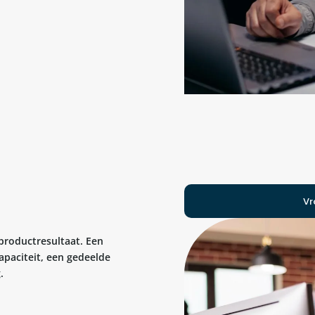
Vr
productresultaat. Een
apaciteit, een gedeelde
.