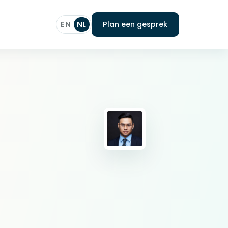
EN
NL
Plan een gesprek