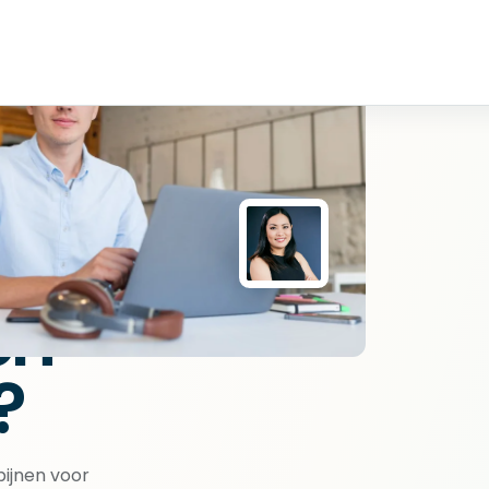
en
?
pijnen voor