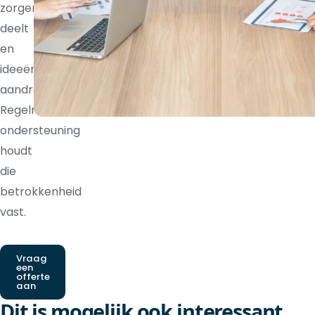
zorgen
deelt
en
ideeën
aandraagt.
Regelmatige
ondersteuning
houdt
die
betrokkenheid
vast.
Vraag
een
offerte
aan
Dit is mogelijk ook interessant