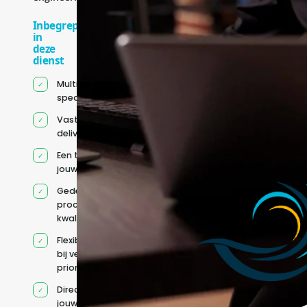
Inbegrepen
in
deze
dienst
Multidisciplinaire
specialisten
Vaste
deliverycoördinatie
Een team rond
jouw roadmap
Gedeelde
processen en
kwaliteitsnormen
Flexibele capaciteit
bij veranderende
prioriteiten
Direct contact met
jouw team