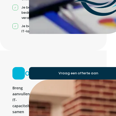
Je behoudt jouw
bedrijfs- en IT-
verantwoordelijkheden
Je beheert jouw eigen
IT-landschap
Ontwikkelteam
Vraag een offerte aan
Breng
aanvullende
IT-
capaciteit
samen