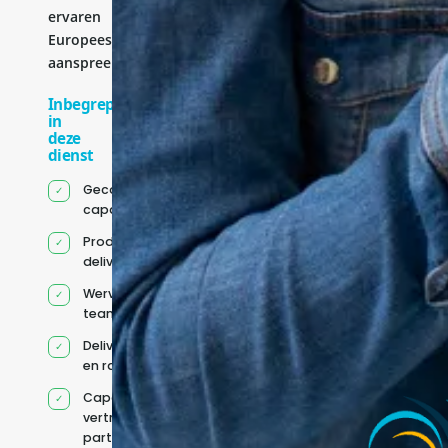
ervaren
Europees
aanspreekpunt.
Inbegrepen
in
deze
dienst
Gecoördineerde IT-
capaciteit
Product- en
deliveryleiderschap
Werving en
teamontwikkeling
Deliverygovernance
en rapportage
Capaciteit via
vertrouwde
partners wanneer