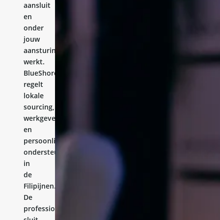
aansluit
en
onder
jouw
aansturing
werkt.
BlueShores
regelt
lokale
sourcing,
werkgeverschap
en
persoonlijke
ondersteuning
in
de
Filipijnen.
De
professional
sluit