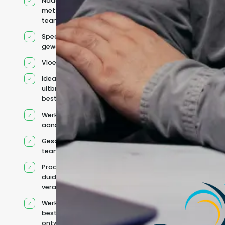
Naadloze integratie
met jouw bestaande
team
Specifiek voor jou
geworven profiel
Vloeiend Engels
Ideaal voor het
uitbreiden van
bestaande capaciteit
Werkt onder jouw
aansturing
Geschikt voor hybride
teams
Productcontext en
duidelijke
verantwoordelijkheden
Werkt binnen jouw
bestaande
ontwikkelteam