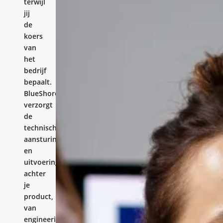
terwijl
jij
de
koers
van
het
bedrijf
bepaalt.
BlueShores
verzorgt
de
technische
aansturing
en
uitvoering
achter
je
product,
van
engineering