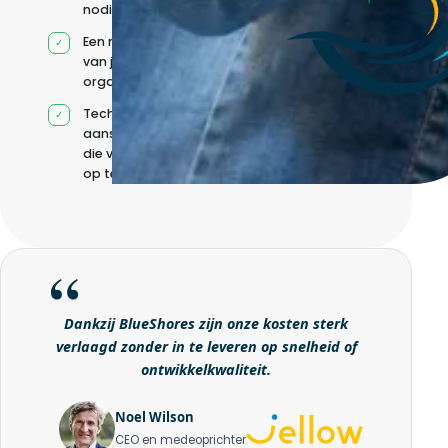
nodig
Een model op maat
van jouw
organisatie
Technische
aansturing zonder
die volledig intern
op te bouwen
Dankzij BlueShores zijn onze kosten sterk
verlaagd zonder in te leveren op snelheid of
ontwikkelkwaliteit.
Noel Wilson
CEO en medeoprichter