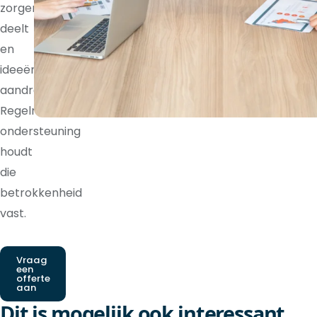
zorgen
deelt
en
ideeën
aandraagt.
Regelmatige
ondersteuning
houdt
die
betrokkenheid
vast.
Vraag
een
offerte
aan
Dit is mogelijk ook interessant