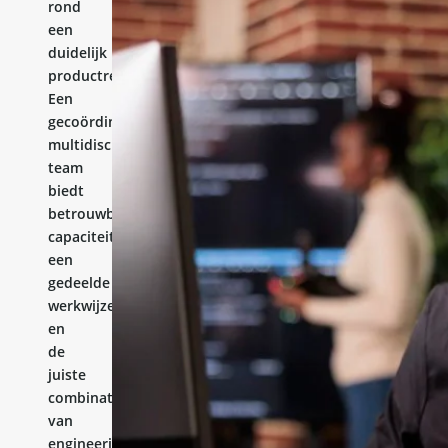
rond
een
duidelijk
productresultaat.
Een
gecoördineerd
multidisciplinair
team
biedt
betrouwbare
capaciteit,
een
gedeelde
werkwijze
en
de
juiste
combinatie
van
engineeringervaring.