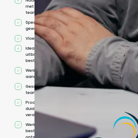
Naadloze integratie
met jouw bestaande
team
Specifiek voor jou
geworven profiel
Vloeiend Engels
Ideaal voor het
uitbreiden van
bestaande capaciteit
Werkt onder jouw
aansturing
Geschikt voor hybride
teams
Productcontext en
duidelijke
verantwoordelijkheden
Werkt binnen jouw
bestaande
ontwikkelteam