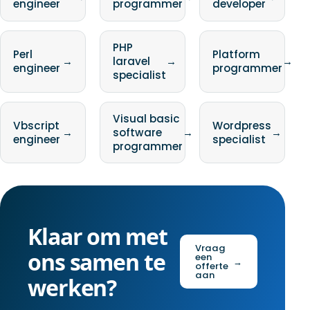
engineer
programmer
developer
PHP
Perl
Platform
→
laravel
→
→
engineer
programmer
specialist
Visual basic
Vbscript
Wordpress
→
software
→
→
engineer
specialist
programmer
Klaar om met
Vraag
ons samen te
een
→
offerte
aan
werken?