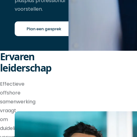
plusplus professional
voorstellen.
Plan een gesprek
Ervaren
leiderschap
Effectieve
offshore
samenwerking
vraagt
om
duidelijke