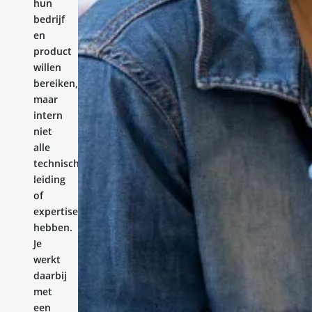
hun
bedrijf
en
product
willen
bereiken,
maar
intern
niet
alle
technische
leiding
of
expertise
hebben.
Je
werkt
daarbij
met
een