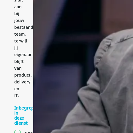
aan
bij
jouw
bestaande
team,
terwijl
jij
eigenaar
blijft
van
product,
delivery
en
IT.
Inbegrepen
in
deze
dienst