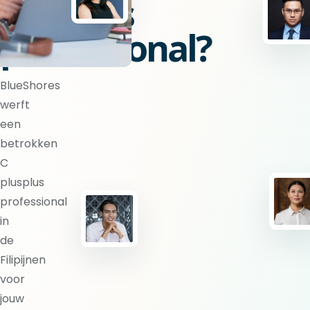
plusplus
professional?
BlueShores
werft
een
betrokken
C
plusplus
professional
in
de
Filipijnen
voor
jouw