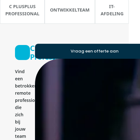
C PLUSPLUS
IT-
ONTWIKKELTEAM
PROFESSIONAL
AFDELING
C Plusplus
Vraag een offerte aan
Professional
Vind
een
betrokken
remote
professional
die
zich
bij
jouw
team