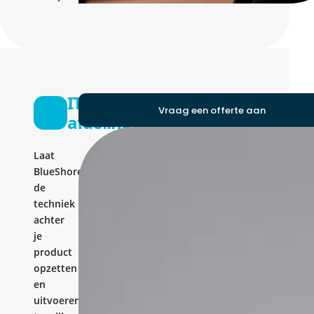
IT-
Vraag een offerte aan
afdeling
Laat
BlueShores
de
techniek
achter
je
product
opzetten
en
uitvoeren,