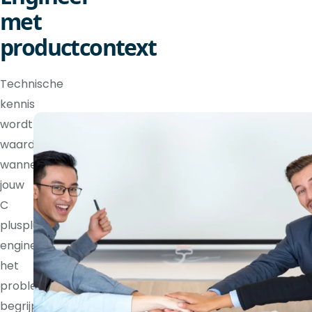
met
productcontext
Technische
kennis
wordt
waardevoller
wanneer
jouw
C
plusplus
engineer
het
probleem
begrijpt,