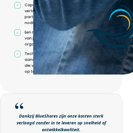
Capaciteit via
vertrouwde
partners wanneer
nodig
Een model op maat
van jouw
organisatie
Technische
aansturing zonder
die volledig intern
op te bouwen
Dankzij BlueShores zijn onze kosten sterk
verlaagd zonder in te leveren op snelheid of
ontwikkelkwaliteit.