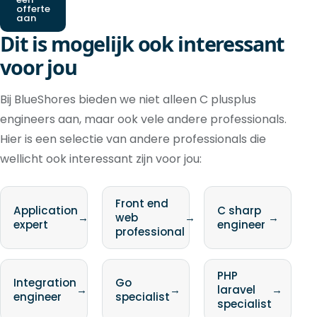
offerte
aan
Dit is mogelijk ook interessant
voor jou
Bij BlueShores bieden we niet alleen C plusplus
engineers aan, maar ook vele andere professionals.
Hier is een selectie van andere professionals die
wellicht ook interessant zijn voor jou:
Front end
Application
C sharp
→
web
→
→
expert
engineer
professional
PHP
Integration
Go
→
→
laravel
→
engineer
specialist
specialist