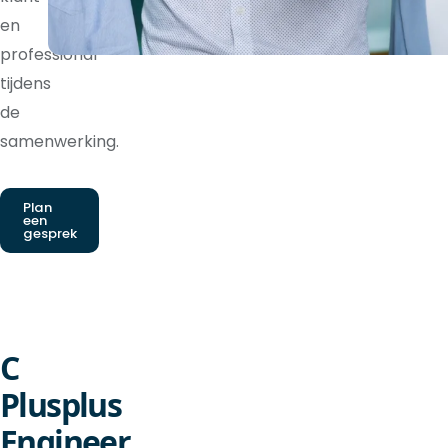
en
professional
tijdens
de
samenwerking.
Plan
een
gesprek
C
Plusplus
Engineer