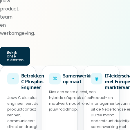
jouw
product,
team
en
werkomgeving.
Bekijk
onze
diensten
Betrokken
Samenwerking
IT-leidersc
⌁
⌘
◉
C Plusplus
op maat
met Europe
Engineer
marktervar
Kies een vaste dienst, een
Jouw C plusplus
hybride afspraak of een
Product- en
engineer leert de
maatwerkmodel rond
managementervari
productcontext
jouw roadmap.
uit de Nederlandse e
kennen,
Duitse markt
communiceert
ondersteunt duidelijk
direct en draagt
samenwerking met