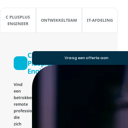
C PLUSPLUS
ONTWIKKELTEAM
IT-AFDELING
ENGINEER
C
Vraag een offerte aan
Plusplus
Engineer
Vind
een
betrokken
remote
professional
die
zich