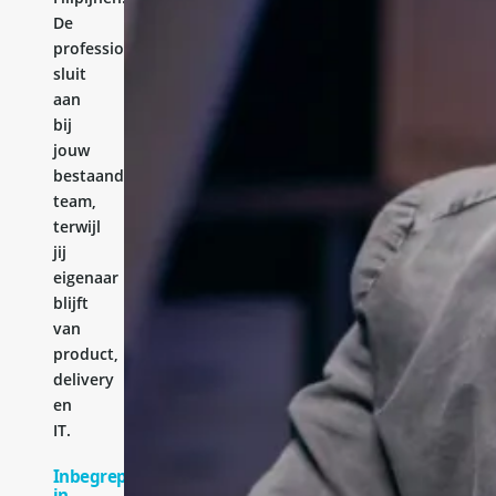
De
professional
sluit
aan
bij
jouw
bestaande
team,
terwijl
jij
eigenaar
blijft
van
product,
delivery
en
IT.
Inbegrepen
in