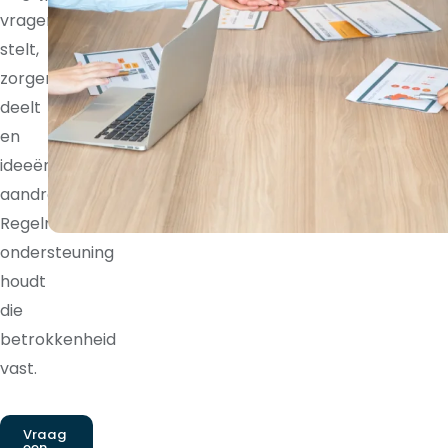
vragen
stelt,
zorgen
deelt
en
ideeën
aandraagt.
Regelmatige
ondersteuning
houdt
die
betrokkenheid
vast.
Vraag
een