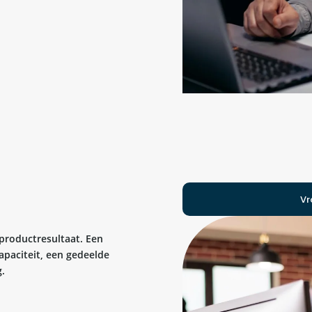
Vr
 productresultaat. Een
apaciteit, een gedeelde
.