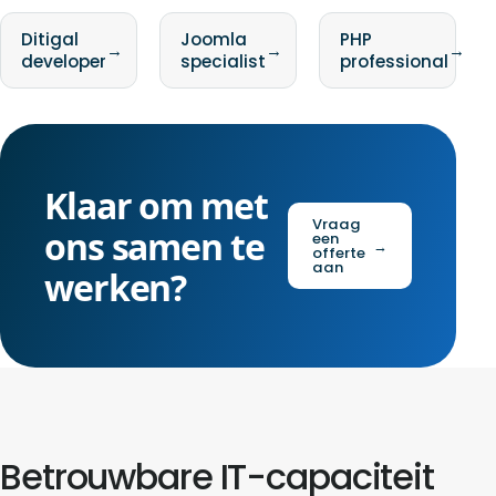
Ditigal
Joomla
PHP
→
→
→
developer
specialist
professional
Klaar om met
Vraag
ons samen te
een
→
offerte
aan
werken?
Betrouwbare IT-capaciteit