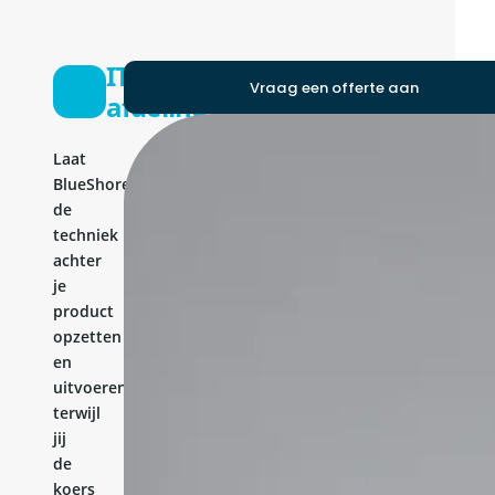
IT-
Vraag een offerte aan
afdeling
Laat
BlueShores
de
techniek
achter
je
product
opzetten
en
uitvoeren,
terwijl
jij
de
koers