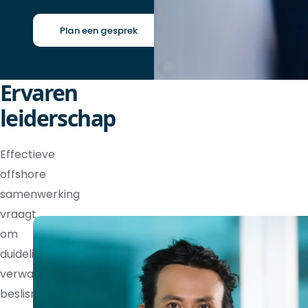
Plan een gesprek
Ervaren
leiderschap
Effectieve
offshore
samenwerking
vraagt
om
duidelijke
verwachtingen,
beslisrechten