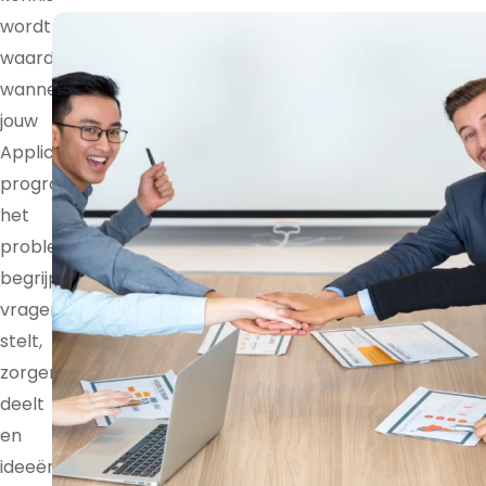
wordt
waardevoller
wanneer
jouw
Application
programmer
het
probleem
begrijpt,
vragen
stelt,
zorgen
deelt
en
ideeën