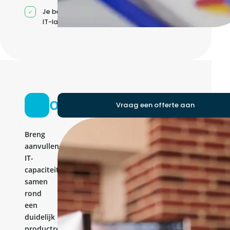
Je beheert jouw eigen
IT-landschap
Ontwikkelteam
Vraag een offerte aan
Breng
aanvullende
IT-
capaciteit
samen
rond
een
duidelijk
productresultaat.