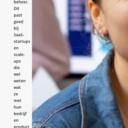
beheer.
Dit
past
goed
bij
SaaS-
startups
en
scale-
ups
die
wel
weten
wat
ze
met
hun
bedrijf
en
product