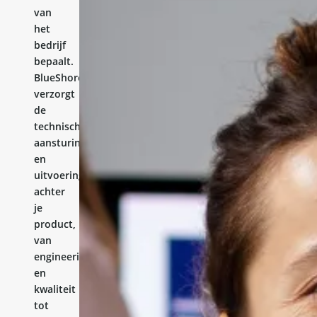
van
het
bedrijf
bepaalt.
BlueShores
verzorgt
de
technische
aansturing
en
uitvoering
achter
je
product,
van
engineering
en
kwaliteit
tot