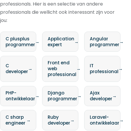
professionals. Hier is een selectie van andere
professionals die wellicht ook interessant zijn voor
jou:
C plusplus
Application
Angular
→
→
→
programmer
expert
programmer
Front end
C
IT
→
web
→
→
developer
professional
professional
PHP-
Django
Ajax
→
→
→
ontwikkelaar
programmer
developer
C sharp
Ruby
Laravel-
→
→
→
engineer
developer
ontwikkelaar