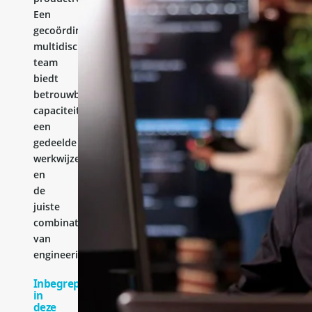
Een
gecoördineerd
multidisciplinair
team
biedt
betrouwbare
capaciteit,
een
gedeelde
werkwijze
en
de
juiste
combinatie
van
engineeringervaring.
Inbegrepen
in
deze