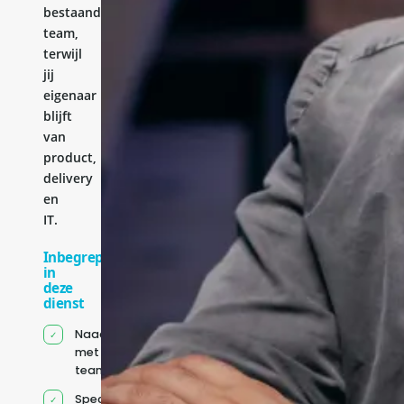
bestaande
team,
terwijl
jij
eigenaar
blijft
van
product,
delivery
en
IT.
Inbegrepen
in
deze
dienst
Naadloze integratie
met jouw bestaande
team
Specifiek voor jou