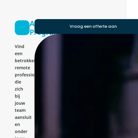
Application
Vraag een offerte aan
Programmer
Vind
een
betrokken
remote
professional
die
zich
bij
jouw
team
aansluit
en
onder