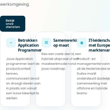
werkomgeving.
Bekijk
onze
diensten
Betrokken
Samenwerking
IT-leidersc
⌁
⌘
◉
Application
op maat
met Europe
Programmer
marktervar
Kies een vaste dienst, een
Jouw Application
hybride afspraak of een
Product- en
programmer leert de
maatwerkmodel rond
managementervari
productcontext
jouw roadmap.
uit de Nederlandse e
kennen,
Duitse markt
communiceert direct
ondersteunt duidelijk
en draagt ideeën aan
samenwerking met
in plaats van vanuit
offshore en hybride
een losse takenlijst te
teams.
werken.