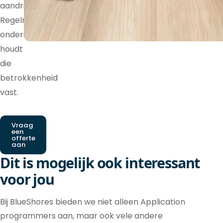
aandraagt.
Regelmatige
ondersteuning
houdt
die
betrokkenheid
vast.
Vraag
een
offerte
aan
Dit is mogelijk ook interessant
voor jou
Bij BlueShores bieden we niet alleen Application
programmers aan, maar ook vele andere