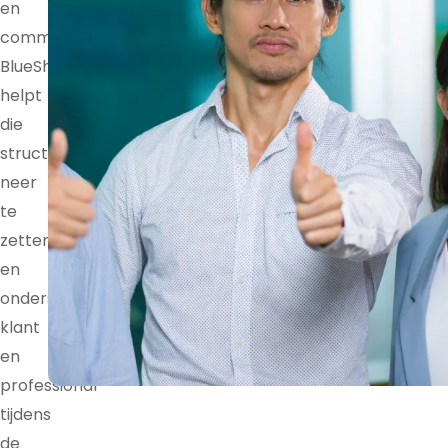
en
communicatieritmes.
BlueShores
helpt
die
structuur
neer
te
zetten
en
ondersteunt
klant
en
professional
tijdens
de