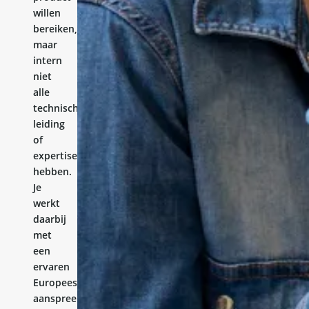
willen
bereiken,
maar
intern
niet
alle
technische
leiding
of
expertise
hebben.
Je
werkt
daarbij
met
een
ervaren
Europees
aanspreekpunt.