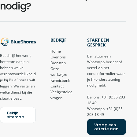
nodig?
BEDRIJF
START EEN
GESPREK
Home
Beschrijf het werk,
Bel, stuur een
Over ons
het team dat je al
WhatsApp-bericht of
Diensten
vertel via het
hebt en welke
Onze
contactformulier waar
verantwoordelijkheid
werkwijze
je IT-ondersteuning
je bij BlueShores wilt
Kennisbank
nodig hebt.
Contact
leggen. We vertellen
Veelgestelde
welke dienst bij die
Bel ons: +31 (0)35 203
vragen
situatie past.
18 49
WhatsApp: +31 (0)35
Bekijk
203 18 49
sitemap
Vraag een
offerte aan