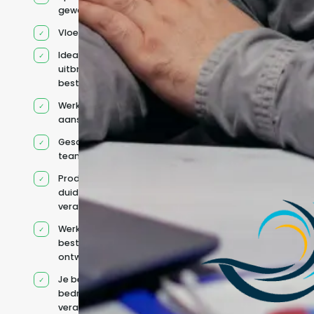
geworven profiel
Vloeiend Engels
Ideaal voor het
uitbreiden van
bestaande capaciteit
Werkt onder jouw
aansturing
Geschikt voor hybride
teams
Productcontext en
duidelijke
verantwoordelijkheden
Werkt binnen jouw
bestaande
ontwikkelteam
Je behoudt jouw
bedrijfs- en IT-
verantwoordelijkheden