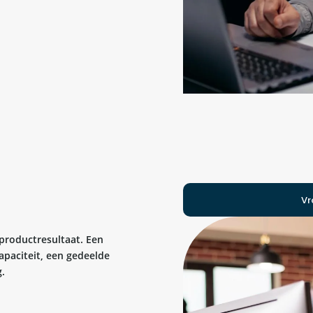
Vr
 productresultaat. Een
apaciteit, een gedeelde
.