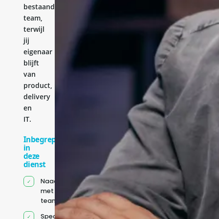
bestaande
team,
terwijl
jij
eigenaar
blijft
van
product,
delivery
en
IT.
Inbegrepen
in
deze
dienst
Naadloze integratie
met jouw bestaande
team
Specifiek voor jou