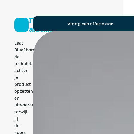
IT-
Vraag een offerte aan
afdeling
Laat
BlueShores
de
techniek
achter
je
product
opzetten
en
uitvoeren,
terwijl
jij
de
koers