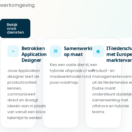
werkomgeving.
Bekijk
onze
diensten
Betrokken
Samenwerking
IT-leidersc
⌁
⌘
◉
Application
op maat
met Europe
Designer
marktervar
Kies een vaste dienst, een
Jouw Application
hybride afspraak of een
Product- en
designer leert de
maatwerkmodel rond
managementervari
productcontext
jouw roadmap.
uit de Nederlandse e
kennen,
Duitse markt
communiceert
ondersteunt duidelijk
direct en draagt
samenwerking met
ideeën aan in plaats
offshore en hybride
van vanuit een losse
teams.
takenlijst te werken.