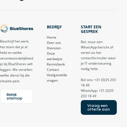
BEDRIJF
START EEN
GESPREK
Home
Beschrijf het werk,
Bel, stuur een
Over ons
het team dat je al
WhatsApp-bericht of
Diensten
vertel via het
hebt en welke
Onze
contactformulier waar
verantwoordelijkheid
werkwijze
je IT-ondersteuning
je bij BlueShores wilt
Kennisbank
nodig hebt.
Contact
leggen. We vertellen
Veelgestelde
welke dienst bij die
Bel ons: +31 (0)35 203
vragen
situatie past.
18 49
WhatsApp: +31 (0)35
Bekijk
203 18 49
sitemap
Vraag een
offerte aan