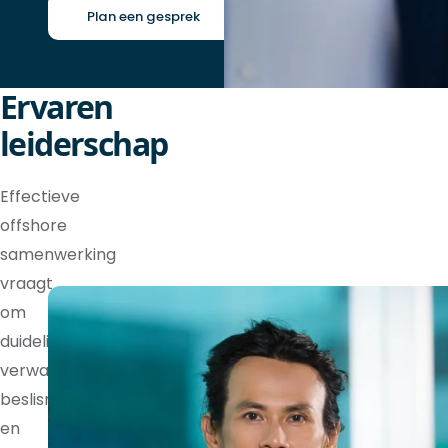
Plan een gesprek
Ervaren
leiderschap
Effectieve
offshore
samenwerking
vraagt
om
duidelijke
verwachtingen,
beslisrechten
en