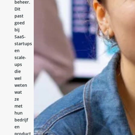
beheer.
Dit
past
goed
bij
SaaS-
startups
en
scale-
ups
die
wel
weten
wat
ze
met
hun
bedrijf
en
product