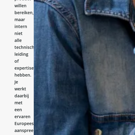
willen
bereiken,
maar
intern
niet
alle
technische
leiding
of
expertise
hebben.
Je
werkt
daarbij
met
een
ervaren
Europees
aanspreekpunt.