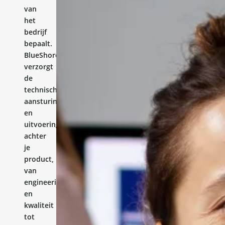
van
het
bedrijf
bepaalt.
BlueShores
verzorgt
de
technische
aansturing
en
uitvoering
achter
je
product,
van
engineering
en
kwaliteit
tot