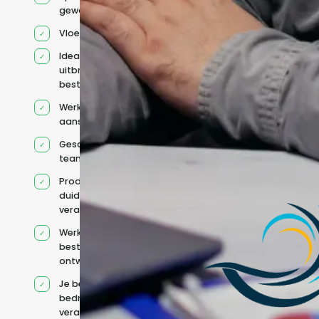
geworven profiel
Vloeiend Engels
Ideaal voor het
uitbreiden van
bestaande capaciteit
Werkt onder jouw
aansturing
Geschikt voor hybride
teams
Productcontext en
duidelijke
verantwoordelijkheden
Werkt binnen jouw
bestaande
ontwikkelteam
Je behoudt jouw
bedrijfs- en IT-
verantwoordelijkheden