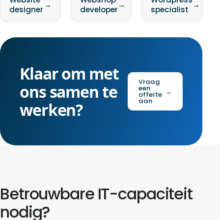
→
→
→
designer
developer
specialist
Klaar om met
Vraag
ons samen te
een
→
offerte
aan
werken?
Betrouwbare IT-capaciteit
nodig?