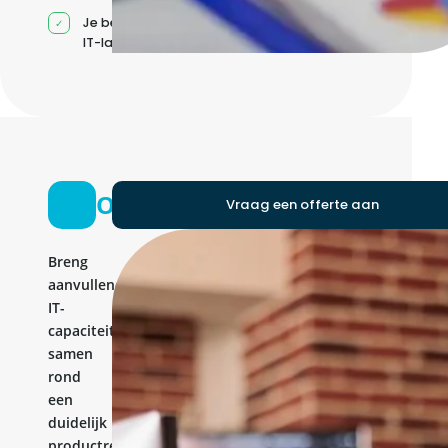
Je beheert jouw eigen
IT-landschap
Ontwikkelteam
Vraag een offerte aan
Breng
aanvullende
IT-
capaciteit
samen
rond
een
duidelijk
productresultaat.