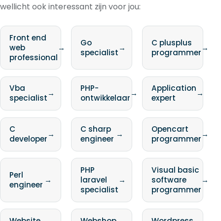
wellicht ook interessant zijn voor jou:
Front end
Go
C plusplus
web
→
→
→
specialist
programmer
professional
Vba
PHP-
Application
→
→
→
specialist
ontwikkelaar
expert
C
C sharp
Opencart
→
→
→
developer
engineer
programmer
PHP
Visual basic
Perl
→
laravel
→
software
→
engineer
specialist
programmer
Website
Webshop
Wordpress