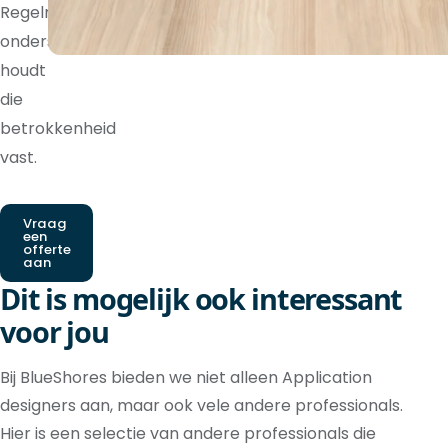
Regelmatige
ondersteuning
houdt
die
betrokkenheid
vast.
Vraag
een
offerte
aan
Dit is mogelijk ook interessant
voor jou
Bij BlueShores bieden we niet alleen Application
designers aan, maar ook vele andere professionals.
Hier is een selectie van andere professionals die