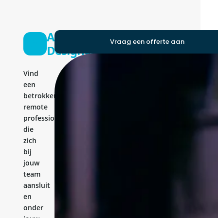
Application
Vraag een offerte aan
Designer
Vind
een
betrokken
remote
professional
die
zich
bij
jouw
team
aansluit
en
onder