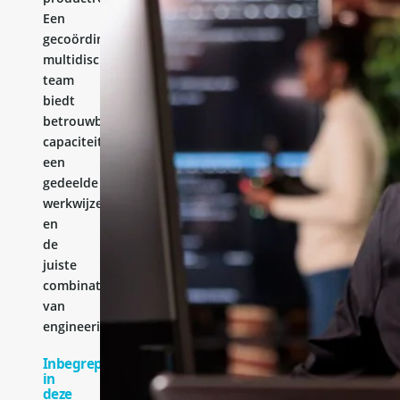
Een
gecoördineerd
multidisciplinair
team
biedt
betrouwbare
capaciteit,
een
gedeelde
werkwijze
en
de
juiste
combinatie
van
engineeringervaring.
Inbegrepen
in
deze