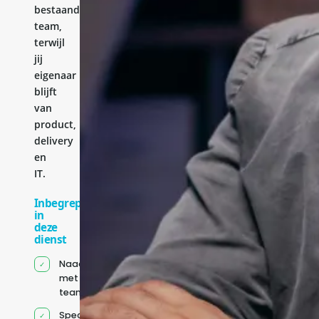
bestaande
team,
terwijl
jij
eigenaar
blijft
van
product,
delivery
en
IT.
Inbegrepen
in
deze
dienst
Naadloze integratie
met jouw bestaande
team
Specifiek voor jou