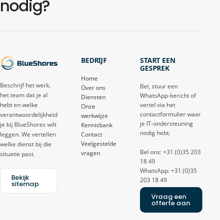
nodig?
BEDRIJF
START EEN
GESPREK
Home
Beschrijf het werk,
Bel, stuur een
Over ons
het team dat je al
WhatsApp-bericht of
Diensten
vertel via het
hebt en welke
Onze
contactformulier waar
verantwoordelijkheid
werkwijze
je IT-ondersteuning
je bij BlueShores wilt
Kennisbank
nodig hebt.
Contact
leggen. We vertellen
Veelgestelde
welke dienst bij die
Bel ons: +31 (0)35 203
vragen
situatie past.
18 49
WhatsApp: +31 (0)35
Bekijk
203 18 49
sitemap
Vraag een
offerte aan