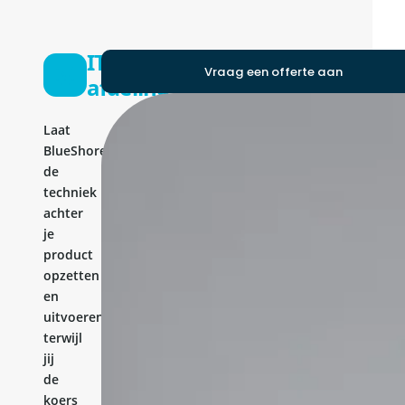
IT-
Vraag een offerte aan
afdeling
Laat
BlueShores
de
techniek
achter
je
product
opzetten
en
uitvoeren,
terwijl
jij
de
koers