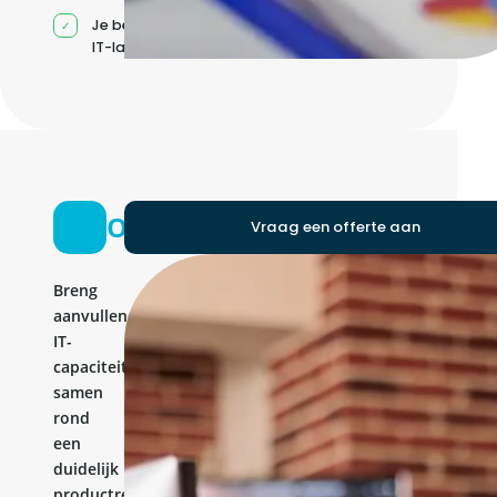
Je beheert jouw eigen
IT-landschap
Ontwikkelteam
Vraag een offerte aan
Breng
aanvullende
IT-
capaciteit
samen
rond
een
duidelijk
productresultaat.