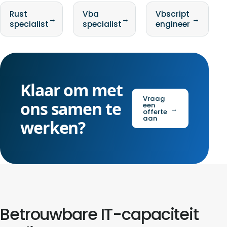
Rust
Vba
Vbscript
→
→
→
specialist
specialist
engineer
Klaar om met
Vraag
ons samen te
een
→
offerte
aan
werken?
Betrouwbare IT-capaciteit