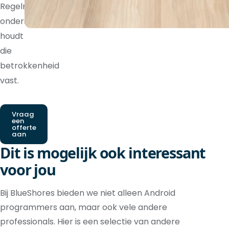
Regelmatige
ondersteuning
houdt
die
betrokkenheid
vast.
Vraag
een
offerte
aan
Dit is mogelijk ook interessant
voor jou
Bij BlueShores bieden we niet alleen Android
programmers aan, maar ook vele andere
professionals. Hier is een selectie van andere