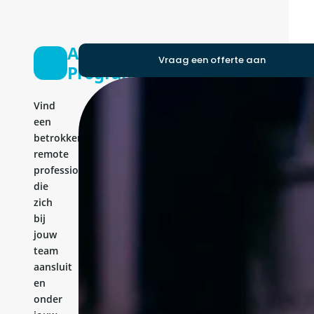
Android
Vraag een offerte aan
Programmer
Vind
een
betrokken
remote
professional
die
zich
bij
jouw
team
aansluit
en
onder