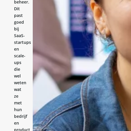
beheer.
Dit
past
goed
bij
SaaS-
startups
en
scale-
ups
die
wel
weten
wat
ze
met
hun
bedrijf
en
product