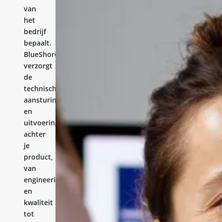
van
het
bedrijf
bepaalt.
BlueShores
verzorgt
de
technische
aansturing
en
uitvoering
achter
je
product,
van
engineering
en
kwaliteit
tot