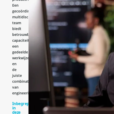
Een
gecoördineerd
multidisciplinair
team
biedt
betrouwbare
capaciteit,
een
gedeelde
werkwijze
en
de
juiste
combinatie
van
engineeringervaring.
Inbegrepen
in
deze