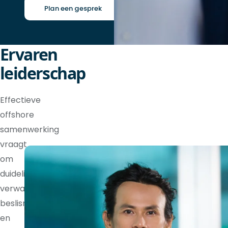
Plan een gesprek
Ervaren
leiderschap
Effectieve
offshore
samenwerking
vraagt
om
duidelijke
verwachtingen,
beslisrechten
en