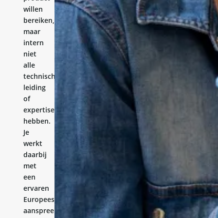
willen
bereiken,
maar
intern
niet
alle
technische
leiding
of
expertise
hebben.
Je
werkt
daarbij
met
een
ervaren
Europees
aanspreekpunt.