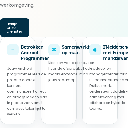
werkomgeving.
Bekijk
onze
diensten
Betrokken
Samenwerking
IT-leidersc
⌁
⌘
◉
Android
op maat
met Europe
Programmer
marktervar
Kies een vaste dienst, een
Jouw Android
hybride afspraak of een
Product- en
programmer leert de
maatwerkmodel rond
managementervari
productcontext
jouw roadmap.
uit de Nederlandse e
kennen,
Duitse markt
communiceert direct
ondersteunt duidelijk
en draagt ideeën aan
samenwerking met
in plaats van vanuit
offshore en hybride
een losse takenlijst te
teams.
werken.