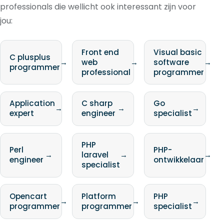
professionals die wellicht ook interessant zijn voor
jou:
Front end
Visual basic
C plusplus
→
web
→
software
→
programmer
professional
programmer
Application
C sharp
Go
→
→
→
expert
engineer
specialist
PHP
Perl
PHP-
→
laravel
→
→
engineer
ontwikkelaar
specialist
Opencart
Platform
PHP
→
→
→
programmer
programmer
specialist