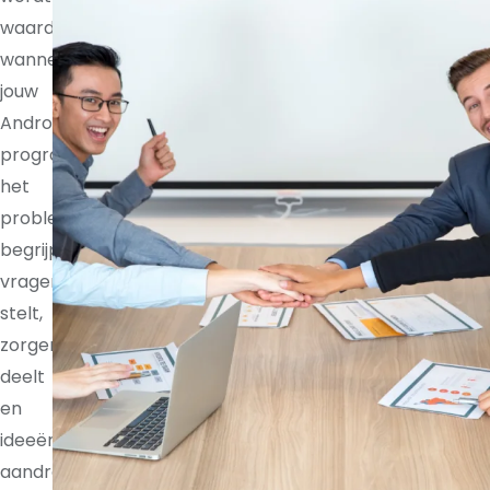
waardevoller
wanneer
jouw
Android
programmer
het
probleem
begrijpt,
vragen
stelt,
zorgen
deelt
en
ideeën
aandraagt.