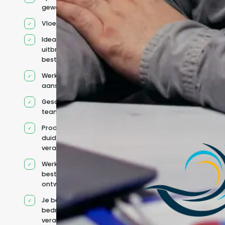
geworven profiel
Vloeiend Engels
Ideaal voor het
uitbreiden van
bestaande capaciteit
Werkt onder jouw
aansturing
Geschikt voor hybride
teams
Productcontext en
duidelijke
verantwoordelijkheden
Werkt binnen jouw
bestaande
ontwikkelteam
Je behoudt jouw
bedrijfs- en IT-
verantwoordelijkheden